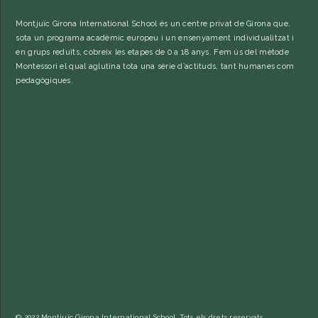
Montjuïc Girona International School és un centre privat de Girona que,
sota un programa acadèmic europeu i un ensenyament individualitzat i
en grups reduïts, cobreix les etapes de 0 a 18 anys. Fem ús del mètode
Montessori el qual aglutina tota una sèrie d’actituds, tant humanes com
pedagògiques.
© 2022 Montjuïc Girona International School. Tots els drets reservats.