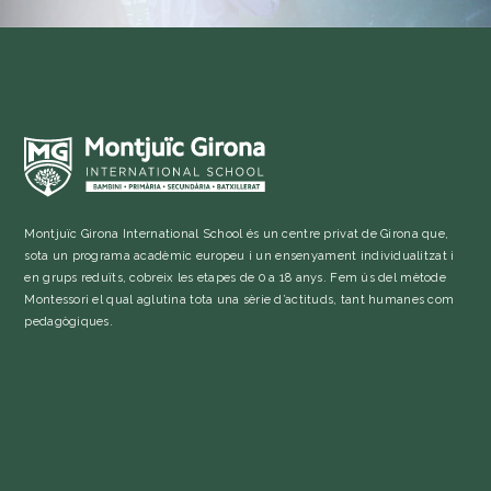
Montjuïc Girona International School és un centre privat de Girona que,
sota un programa acadèmic europeu i un ensenyament individualitzat i
en grups reduïts, cobreix les etapes de 0 a 18 anys. Fem ús del mètode
Montessori el qual aglutina tota una sèrie d’actituds, tant humanes com
pedagògiques.