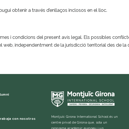
gui obtenir a través d’enllaços inclosos en el lloc.
rmes i condicions del present avís legal. Els possibles confli
l web, independentment de la jurisdicció territorial des de la 
lumni
Montjuïc Girona International School és un
rabaja con nosotros
centre privat de Girona que, sota un
programa acadèmic europeu i un