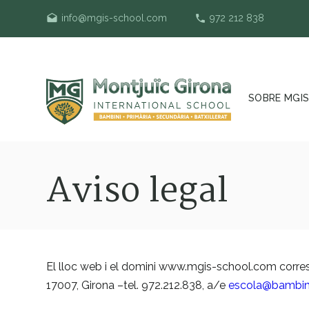
drafts
info@mgis-school.com
phone
972 212 838
SOBRE MGI
Aviso legal
El lloc web i el domini www.mgis-school.com corre
17007, Girona –tel. 972.212.838, a/e
escola@bambin