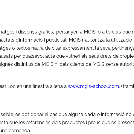
 imatges i dissenys gràfics, pertanyen a MGIS, o a tercers que 
itats d’informació i publicitat. MGIS n’autoritza la utilitzac
atges o textos haurà de citar expressament la seva pertinença 
usats per qualsevol acte que vulneri els seus drets de propietat
signes distintius de MGIS ni dels clients de MGIS sense autorit
st lloc en una finestra aliena a
www.mgis-school.com
.
(frami
ssible, es pot donar el cas que alguna dada o informació no 
festa que les referències dels productes i preus que es present
d’una comanda.