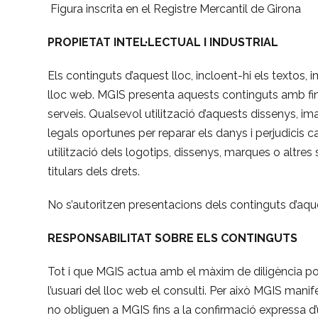
Figura inscrita en el Registre Mercantil de Girona
PROPIETAT INTEL·LECTUAL I INDUSTRIAL
Els continguts d’aquest lloc, incloent-hi els textos,
lloc web. MGIS presenta aquests continguts amb final
serveis. Qualsevol utilització d’aquests dissenys, im
legals oportunes per reparar els danys i perjudicis ca
utilització dels logotips, dissenys, marques o altres 
titulars dels drets.
No s’autoritzen presentacions dels continguts d’aque
RESPONSABILITAT SOBRE ELS CONTINGUTS
Tot i que MGIS actua amb el màxim de diligència po
l’usuari del lloc web el consulti. Per això MGIS mani
no obliguen a MGIS fins a la confirmació expressa 