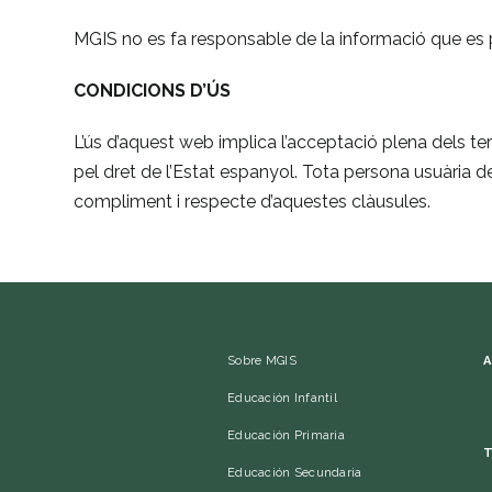
MGIS no es fa responsable de la informació que es pu
CONDICIONS D’ÚS
L’ús d’aquest web implica l’acceptació plena dels te
pel dret de l’Estat espanyol. Tota persona usuària de
compliment i respecte d’aquestes clàusules.
Sobre MGIS
A
Educación Infantil
Educación Primaria
T
Educación Secundaria