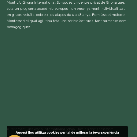
Montjuïc Girona International School és un centre privat de Girona que,
sota un programa acadèmic europeu i un ensenyament individualitzat i
en grups reduïts, cobreix les etapes de 0 a 18 anys. Fem ús del mètode
Montessori el qual aglutina tota una sèrie d’actituds, tant humanes com
pedagògiques.
© 2022 Montjuïc Girona International School. Tots els drets reservats.
Aquest lloc utilitza cookies per tal de millorar la teva experiència